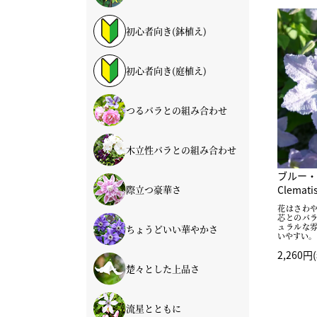
初心者向き(鉢植え)
初心者向き(庭植え)
つるバラとの組み合わせ
木立性バラとの組み合わせ
ブルー・
Clematis
際立つ豪華さ
花はさわ
芯とのバ
ュラルな
ちょうどいい華やかさ
いやすい。
2,260円
楚々とした上品さ
流星とともに