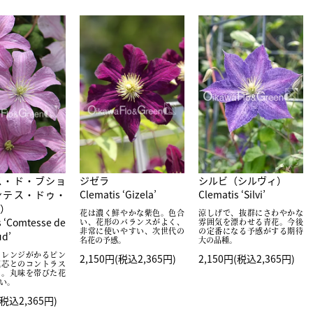
ス・ド・ブショ
ジゼラ
シルビ（シルヴィ）
ンテス・ドゥ・
Clematis ‘Gizela’
Clematis ‘Silvi’
）
花は濃く鮮やかな紫色。色合
涼しげで、抜群にさわやかな
s ‘Comtesse de
い、花形のバランスがよく、
雰囲気を漂わせる青花。今後
非常に使いやすい、次世代の
の定番になる予感がする期待
d’
名花の予感。
大の品種。
オレンジがかるピン
2,150円(税込2,365円)
2,150円(税込2,365円)
花芯とのコントラス
い。丸味を帯びた花
い。
(税込2,365円)