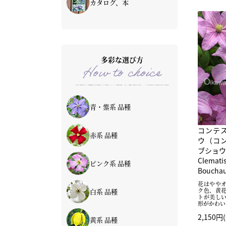
カタログ、本
多彩な選び方
How to choice
青・紫系 品種
コンテ
赤系 品種
ウ（コ
ブショウ
Clemati
ピンク系 品種
Bouchau
花はやや
ク色、黄
白系 品種
トが美し
形がかわい
2,150円
黄系 品種