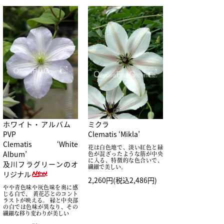
ホワイト・アルバム
ミクラ
PVP
Clematis ‘Mikla’
Clematis ‘White
花は白色地で、淡い紅色と緑
Album’
色が混ざったような筋が中央
に入る、特徴的な色合いで、
及川フラグリーンのオ
繊細で美しい。
リジナル
2,260円(税込2,486円)
やや青色味や灰色味を奥に感
じる白で、 黄花芯とのコント
ラストが映える。 縁と中央部
の白では色味が異なり、その
繊細な移り変わりが美しい