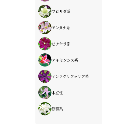
青・紫系
赤系
ピンク系
白系
フロリダ系
青・紫系
赤系
ピンク系
白系
モンタナ系
ピンク系
白系
ビチセラ系
青・紫系
赤系
ピンク系
白系
テキセンシス系
青・紫系
赤系
ピンク系
白系
インテグリフォリア系
青・紫系
赤系
ピンク系
白系
木立性
インテグリフォリア系
草ボタン類
フラミュラ系
原種系
タングチカ系（落葉）
センニンソウ類
落葉種
冬咲き（常緑）
希少種（常緑）
オセアニア系（常緑）