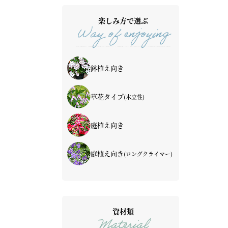
楽しみ方で選ぶ
Way of enjoying
鉢植え向き
草花タイプ
(木立性)
庭植え向き
庭植え向き
(ロングクライマー)
資材類
Material