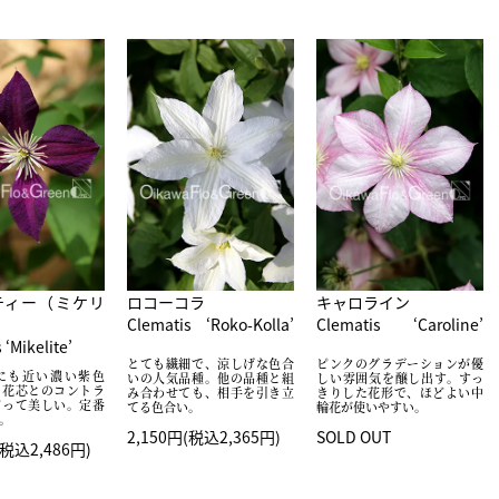
ティー（ミケリ
ロコーコラ
キャロライン
Clematis ‘Roko-Kolla’
Clematis ‘Caroline’
 ‘Mikelite’
とても繊細で、涼しげな色合
ピンクのグラデーションが優
にも近い濃い紫色
いの人気品種。他の品種と組
しい雰囲気を醸し出す。すっ
の花芯とのコントラ
み合わせても、相手を引き立
きりした花形で、ほどよい中
だって美しい。定番
てる色合い。
輪花が使いやすい。
。
2,150円(税込2,365円)
SOLD OUT
(税込2,486円)