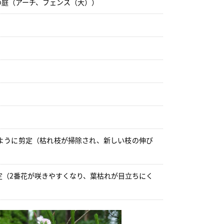
の庭（アーチ、フェンス（大））
ように剪定（枯れ枝が掃除され、新しい枝の伸び
定（2番花が咲きやすくなり、葉枯れが目立ちにく