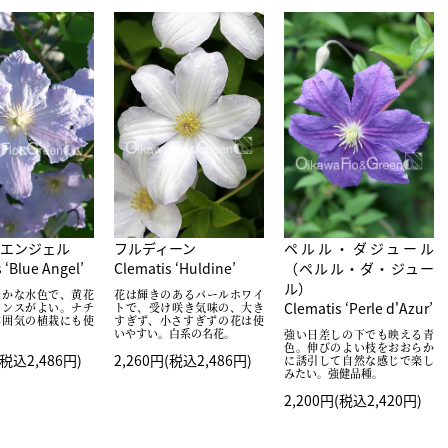
エンジェル
フルディーン
ペルル・ダジュール
 ‘Blue Angel’
Clematis ‘Huldine’
（ペルル・ダ・ジュー
ル）
やかな水色で、黄花
花は輝きのあるパールホワイ
Clematis ‘Perle d'Azur’
ランスがよい。ナチ
トで、受け咲き気味の、大き
雰囲気の植栽にも使
すぎず、小さすぎずの花は使
いやすい。白系の名花。
強い日差しの下でも映える青
色。伸びのよい枝をおおらか
(税込2,486円)
2,260円(税込2,486円)
に誘引して自然な感じで楽し
みたい。強健品種。
2,200円(税込2,420円)