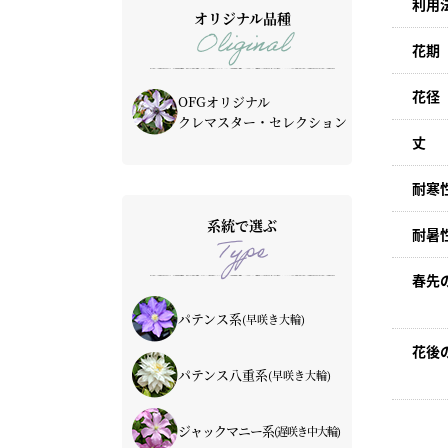
利用
オリジナル品種
Oliginal
花期
花径
OFGオリジナル
クレマスター・セレクション
丈
耐寒
系統で選ぶ
耐暑
Type
春先
パテンス系
(早咲き大輪)
花後
青・紫系
赤系
ピンク系
白系
パテンス八重系
(早咲き大輪)
青・紫系
赤系
ピンク系
白系
ジャックマニー系
(遅咲き中大輪)