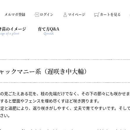
メルマガ登録
ログイン
マイページ
カートを見る
け苗のイメージ
育て方Q&A
age of a plant
QandA
ャックマニー系（遅咲き中大輪）
の見ごたえある花を、枝の先端だけでなく、その下の節々にも咲かせま
すると壁面やフェンスを埋め尽くすほど咲き誇ります。
剪定と追肥により、返り咲きがしやすく、丈夫で育てやすいです。そし
さい。