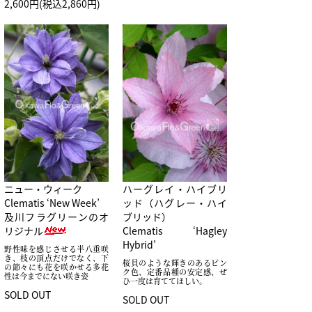
2,600円(税込2,860円)
ニュー・ウィーク
ハーグレイ・ハイブリ
Clematis ‘New Week’
ッド（ハグレー・ハイ
及川フラグリーンのオ
ブリッド）
リジナル
Clematis ‘Hagley
Hybrid’
野性味を感じさせる半八重咲
き、枝の頂点だけでなく、下
桜貝のような輝きのあるピン
の節々にも花を咲かせる多花
ク色、定番品種の安定感、ぜ
性は今までにない咲き姿
ひ一度は育ててほしい。
SOLD OUT
SOLD OUT