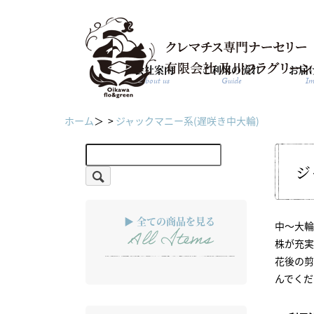
会社案内
ご利用の流れ
お届
About us
Guide
Im
ホーム
＞ >
ジャックマニー系(遅咲き中大輪)
ジ
▶ 全ての商品を見る
中～大輪
All Items
株が充実
花後の
んでくだ