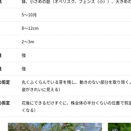
法
鉢、小さめの庭（オベリスク、フェンス（小））、大きめ
5～10月
8～12cm
2～3m
性
強
性
強
の剪定
丸くふくらんでいる芽を残し、動きのない部分を取り除く
姿がきれいに見える）
の剪定
花後にできるだけすぐに、株全体の半分くらいの位置で剪
くなる）