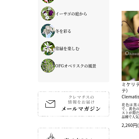
イーサゴの庭から
冬を彩る
常緑を楽しむ
OFGオベリスクの風景
ミケリ
テ）
Clematis
花色は黒
で、黄色
ストが際
品種で人気
2,260円