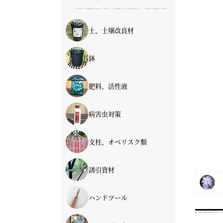
土、土壌改良材
土
土壌改良材
鉢
鉢
ルーツポーチ
イージーガーデニング
肥料、活性液
肥料
活性液
病害虫対策
支柱、オベリスク類
支柱
オベリスク
フェンス
誘引資材
ハンドツール