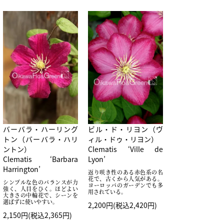
バーバラ・ハーリング
ビル・ド・リヨン（ヴ
トン（バーバラ・ハリ
ィル・ドゥ・リヨン）
ントン）
Clematis ‘Ville de
Clematis ‘Barbara
Lyon’
Harrington’
返り咲き性のある赤色系の名
花で、古くから人気がある。
シンプルな色のバランスが力
ヨーロッパのガーデンでも多
強く、人目をひく。ほどよい
用されている。
大きさの中輪花で、シーンを
選ばずに使いやすい。
2,200円(税込2,420円)
2,150円(税込2,365円)