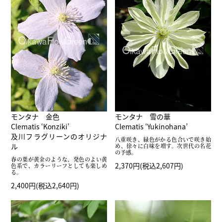
モンタナ 金色
モンタナ 雪の華
Clematis ‘Konziki’
Clematis ‘Yukinohana’
及川フラグリーンのオリジナ
八重咲き、緑色がかる色合いで咲き始
ル
め、徐々に白味を増す。次世代の名花
の予感。
春の葉が黄金のような、発色のよい黄
2,370円(税込2,607円)
色系で、カラーリーフとしても楽しめ
る。
2,400円(税込2,640円)