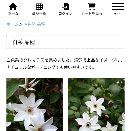
ホーム
商品一覧
ログイン
カートを見る
Menu
ホーム
＞ >
白系 品種
白系 品種
白色系のクレマチスを集めました。清楚で上品なイメージは、
ナチュラルなガーデニングでも使いやすいです。