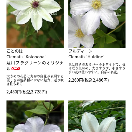
ことのは
フルディーン
Clematis ‘Kotonoha’
Clematis ‘Huldine’
及川フラグリーンのオリジナ
花は輝きのあるパールホワイトで、受
ル
け咲き気味の、大きすぎず、小さすぎ
ずの花は使いやすい。白系の名花。
大きめの花芯と丸弁の白花が表現する
2,260円(税込2,486円)
優しさが他品種にはない魅力、返り咲
き性もある
2,480円(税込2,728円)