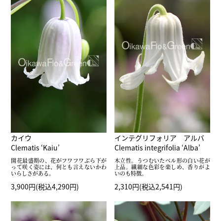
カイウ
インテグリフォリア アルバ
Clematis ‘Kaiu’
Clematis integrifolia ‘Alba’
開花最盛期の、花がフワフワぶら下が
木立性。うつむいたベル形の白い花が
って咲く姿には、何とも言えないかわ
上品。繊細な色彩を楽しめ、香りがよ
いらしさがある。
いのも特徴。
3,900円(税込4,290円)
2,310円(税込2,541円)