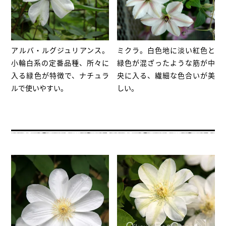
アルバ・ルグジュリアンス。
ミクラ。白色地に淡い紅色と
小輪白系の定番品種、所々に
緑色が混ざったような筋が中
入る緑色が特徴で、ナチュラ
央に入る、繊細な色合いが美
ルで使いやすい。
しい。