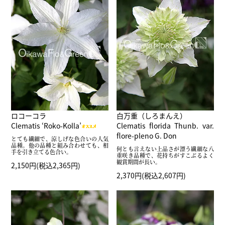
ロコーコラ
白万重（しろまんえ）
Clematis ‘Roko-Kolla’
Clematis florida Thunb. var.
flore-pleno G. Don
とても繊細で、涼しげな色合いの人気
品種。他の品種と組み合わせても、相
何とも言えない上品さが漂う繊細な八
手を引き立てる色合い。
重咲き品種で、花持ちがすこぶるよく
観賞期間が長い。
2,150円(税込2,365円)
2,370円(税込2,607円)