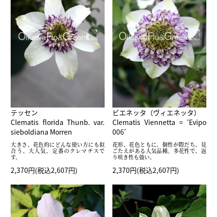
テッセン
ビエネッタ（ヴィエネッタ）
Clematis florida Thunb. var.
Clematis Viennetta = ‘Evipo
sieboldiana Morren
006’
大きさ、花色的にどんな使い方にも似
花形、花色ともに、個性が際だち、見
合う、大人気、定番のクレマチスで
ごたえがある人気品種。多花性で、返
す。
り咲き性も強い。
2,370円(税込2,607円)
2,370円(税込2,607円)