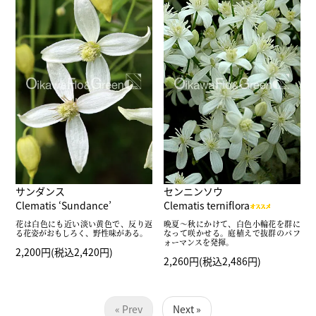
サンダンス
センニンソウ
Clematis ‘Sundance’
Clematis terniflora
花は白色にも近い淡い黄色で、反り返
晩夏～秋にかけて、白色小輪花を群に
る花姿がおもしろく、野性味がある。
なって咲かせる。庭植えで抜群のパフ
ォーマンスを発揮。
2,200円(税込2,420円)
2,260円(税込2,486円)
« Prev
Next »