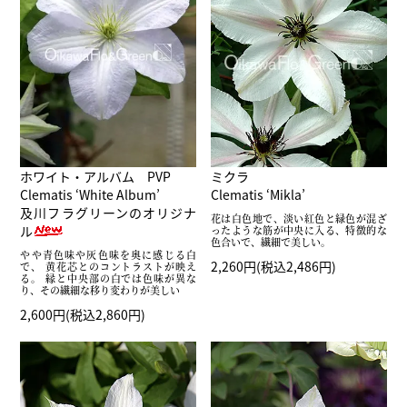
ホワイト・アルバム PVP
ミクラ
Clematis ‘White Album’
Clematis ‘Mikla’
及川フラグリーンのオリジナ
花は白色地で、淡い紅色と緑色が混ざ
ル
ったような筋が中央に入る、特徴的な
色合いで、繊細で美しい。
やや青色味や灰色味を奥に感じる白
2,260円(税込2,486円)
で、 黄花芯とのコントラストが映え
る。 縁と中央部の白では色味が異な
り、その繊細な移り変わりが美しい
2,600円(税込2,860円)