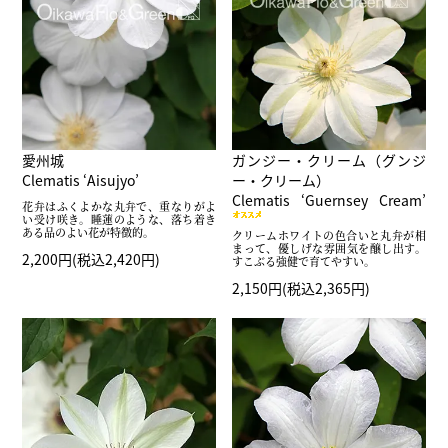
愛州城
ガンジー・クリーム（グンジ
Clematis ‘Aisujyo’
ー・クリーム）
Clematis ‘Guernsey Cream’
花弁はふくよかな丸弁で、重なりがよ
い受け咲き。睡蓮のような、落ち着き
ある品のよい花が特徴的。
クリームホワイトの色合いと丸弁が相
まって、優しげな雰囲気を醸し出す。
2,200円(税込2,420円)
すこぶる強健で育てやすい。
2,150円(税込2,365円)