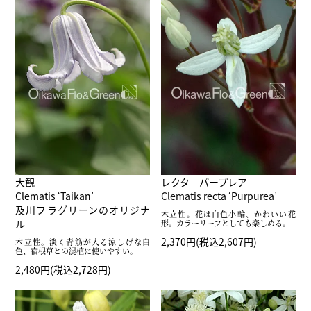
大観
レクタ パープレア
Clematis ‘Taikan’
Clematis recta ‘Purpurea’
及川フラグリーンのオリジナ
木立性。花は白色小輪、かわいい花
ル
形。カラーリーフとしても楽しめる。
2,370円(税込2,607円)
木立性。淡く青筋が入る涼しげな白
色、宿根草との混植に使いやすい。
2,480円(税込2,728円)