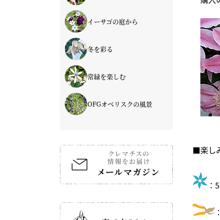
イーサゴの庭から
冬を彩る
常緑を楽しむ
OFGオベリスクの風景
■楽し
：