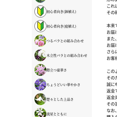
これは
初心者向き(鉢植え)
その確
本来で
初心者向き(庭植え)
お届け
また、
つるバラとの組み合わせ
お届け
さらに
木立性バラとの組み合わせ
お客様
際立つ豪華さ
このよ
そのた
誠に申
ちょうどいい華やかさ
返金で
返金対
楚々とした上品さ
その旨
なお、
流星とともに
購入の