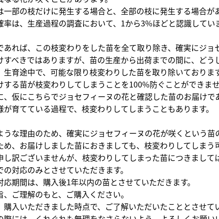
一部の枝だけに発生する場合と、全部の枝に発生する場合が
率は、生産過程の調査において、1から3%ほどと認識してい
あれば、この枝変わりをした苗を全て取り除き、確実にジョ
すべきではありますが、苗の生産から出荷までの間に、どう
生育途中で、可能な限り枝変わりした苗を取り除いておりま
する苗が枝変わりしてしまうことを100%防ぐことができま
、仮にこちらでジョセフィーヌの花と確認した苗のお届けで
が育てている過程で、枝変わりしてしまうこともあります。
うな理由のため、確実にジョセフィーヌの花が咲くという苗
め、お届けしました苗におきましても、枝変わりしてしまう
し訳ございませんが、枝変わりしてしまった苗につきまして
の対応のみとさせていただきます。
応期間は、購入後1年以内の苗とさせていただきます。
、ご理解のもと、ご購入ください。
購入いただきました時点で、ご了解いただいたこととさせて
際には、くれぐれも無理をなさらないよう、よろしくお願い