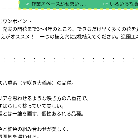
にワンポイント
充実の開花まで3～4年のところ、できるだけ早く多くの花を
えがオススメ！ 一つの植え穴に2株植えてください。造園工
 ： ： ： ： ： ： ： ： ： ： ： ： ： ：
ス八重系（早咲き大輪系）の品種。
リアを思わせるような咲き方の八重花で、
すばらしく整っていて美しい。
種とは一線を画す、個性あふれる品種。
色と紅色の組み合わせが美しく、
雰囲気を漂わせる。