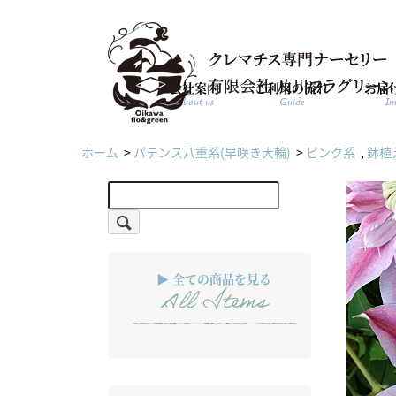
会社案内
ご利用の流れ
お届
About us
Guide
Im
ホーム
>
パテンス八重系(早咲き大輪)
>
ピンク系
,
鉢植
▶ 全ての商品を見る
All Items