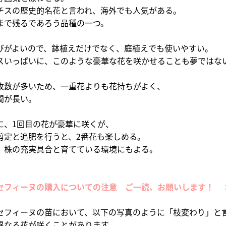
チスの歴史的名花と言われ、海外でも人気がある。
まで残るであろう品種の一つ。
びがよいので、鉢植えだけでなく、庭植えでも使いやすい。
スいっぱいに、このような豪華な花を咲かせることも夢ではな
枚数が多いため、一重花よりも花持ちがよく、
間が長い。
に、1回目の花が豪華に咲くが、
剪定と追肥を行うと、2番花も楽しめる。
、株の充実具合と育てている環境にもよる。
セフィーヌの購入についての注意 ご一読、お願いします！ 
フィーヌの苗において、以下の写真のように「枝変わり」と
なる花が咲くことがあります。