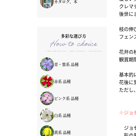
カタログ、本
クレマ
後世に
枝の伸
多彩な選び方
フェン
How to choice
花弁の
観賞期
青・紫系 品種
基本的
赤系 品種
花後に
ただし
ピンク系 品種
※ジョ
白系 品種
ジョセ
黄系 品種
形の異