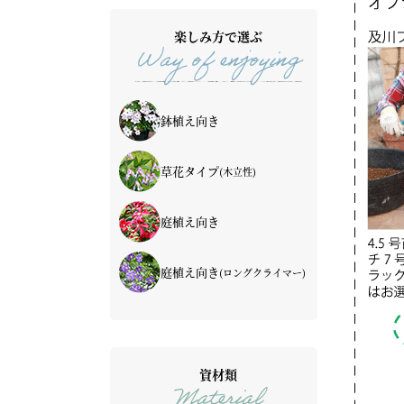
楽しみ方で選ぶ
Way of enjoying
鉢植え向き
草花タイプ
(木立性)
庭植え向き
庭植え向き
(ロングクライマー)
資材類
Material