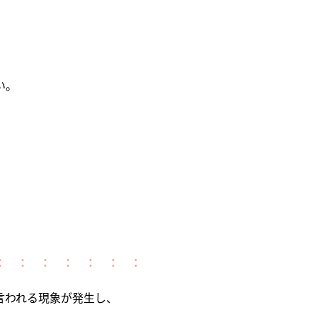
い。
： ： ： ： ： ： ：
言われる現象が発生し、