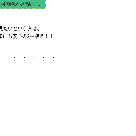
見たいという方は、
事にも安心の2株植え！！
 ： ： ： ： ： ： ：