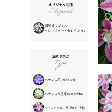
オリジナル品種
Oliginal
OFGオリジナル
クレマスター・セレクション
系統で選ぶ
Type
パテンス系
(早咲き大輪)
青・紫系
赤系
ピンク系
白系
パテンス八重系
(早咲き大輪)
青・紫系
赤系
ピンク系
白系
ジャックマニー系
(遅咲き中大輪)