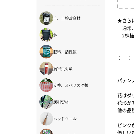
土、土壌改良材
★さら
通常、
土
土壌改良材
2株植
鉢
鉢
ルーツポーチ
イージーガーデニング
肥料、活性液
： ：
肥料
活性液
病害虫対策
パテン
支柱、オベリスク類
花はダ
支柱
オベリスク
フェンス
誘引資材
花形が
他の品
ハンドツール
ピンク
優しい