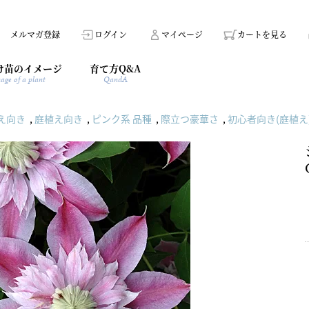
メルマガ登録
ログイン
マイページ
カートを見る
け苗のイメージ
育て方Q&A
age of a plant
QandA
え向き
,
庭植え向き
,
ピンク系 品種
,
際立つ豪華さ
,
初心者向き(庭植え