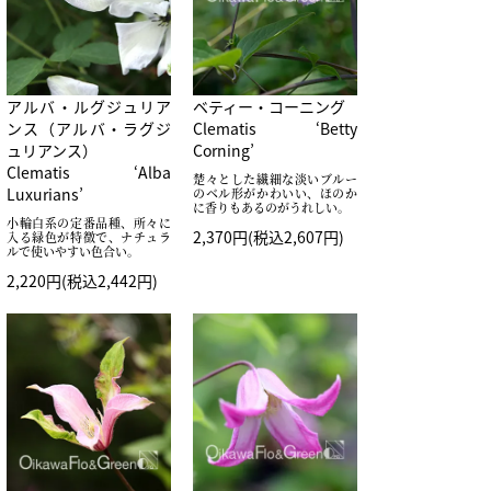
アルバ・ルグジュリア
ベティー・コーニング
ンス（アルバ・ラグジ
Clematis ‘Betty
ュリアンス）
Corning’
Clematis ‘Alba
楚々とした繊細な淡いブルー
Luxurians’
のベル形がかわいい、ほのか
に香りもあるのがうれしい。
小輪白系の定番品種、所々に
2,370円(税込2,607円)
入る緑色が特徴で、ナチュラ
ルで使いやすい色合い。
2,220円(税込2,442円)