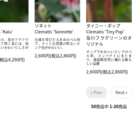
ソネット
タイニー・ポップ
 ‘Kaiu’
Clematis ‘Sonnette’
Clematis ‘Tiny Pop’
及川フラグリーンのオ
期の、花がフワフワ
丸味を帯びた大きめのベル形
リジナル
って咲く姿には、何
で、マットな質感の明るいピ
ないかわいらしさが
ンク色がかわいい。
ポップでかわいいピンクのベ
2,600円(税込2,860円)
ル形、コンパクトにまとま
(税込4,290円)
り、連続開花性に優れる頼も
しい品種
2,600円(税込2,860円)
« Prev
Next »
50
商品中
1-20
商品