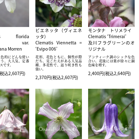
ビエネッタ（ヴィエネ
モンタナ トリメライ
tis florida
ッタ）
Clematis ‘Trimerai’
b. var.
Clematis Viennetta =
及川フラグリーンのオ
iana Morren
‘Evipo 006’
リジナル
花色的にどんな使い
花形、花色ともに、個性が際
アンティーク調のシックな色
合う、大人気、定番
だち、見ごたえがある人気品
合い。花後には葉が徐々に銅
スです。
種。多花性で、返り咲き性も
色味を増す。
強い。
(税込2,607円)
2,400円(税込2,640円)
2,370円(税込2,607円)