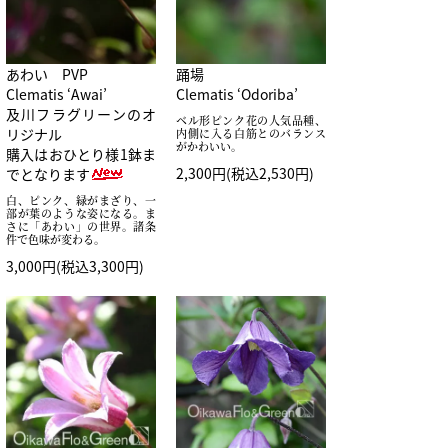
あわい PVP
踊場
Clematis ‘Awai’
Clematis ‘Odoriba’
及川フラグリーンのオ
ベル形ピンク花の人気品種、
リジナル
内側に入る白筋とのバランス
がかわいい。
購入はおひとり様1鉢ま
2,300円(税込2,530円)
でとなります
白、ピンク、緑がまざり、一
部が葉のような姿になる。ま
さに「あわい」の世界。諸条
件で色味が変わる。
3,000円(税込3,300円)