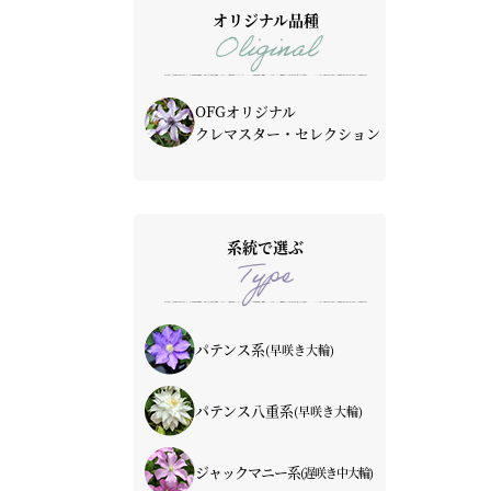
オリジナル品種
Oliginal
OFGオリジナル
クレマスター・セレクション
系統で選ぶ
Type
パテンス系
(早咲き大輪)
青・紫系
赤系
ピンク系
白系
パテンス八重系
(早咲き大輪)
青・紫系
赤系
ピンク系
白系
ジャックマニー系
(遅咲き中大輪)