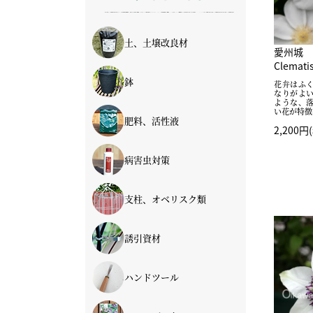
土、土壌改良材
愛州城
Clematis
土
土壌改良材
鉢
花弁はふ
なりがよ
ような、
鉢
ルーツポーチ
イージーガーデニング
い花が特徴
肥料、活性液
2,200円
肥料
活性液
病害虫対策
支柱、オベリスク類
支柱
オベリスク
フェンス
誘引資材
ハンドツール