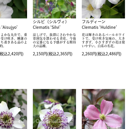
シルビ（シルヴィ）
フルディーン
 ‘Aisujyo’
Clematis ‘Silvi’
Clematis ‘Huldine’
くよかな丸弁で、重
涼しげで、抜群にさわやかな
花は輝きのあるパールホワイ
い受け咲き。睡蓮の
雰囲気を漂わせる青花。今後
トで、受け咲き気味の、大き
落ち着きある品のよ
の定番になる予感がする期待
すぎず、小さすぎずの花は使
的。
大の品種。
いやすい。白系の名花。
(税込2,420円)
2,150円(税込2,365円)
2,260円(税込2,486円)