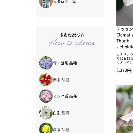
カタログ、本
テッセン
Clema
多彩な選び方
How to choice
Thun
siebold
大きさ、
方にも似
のクレマチ
青・紫系 品種
2,370円
赤系 品種
ピンク系 品種
白系 品種
黄系 品種