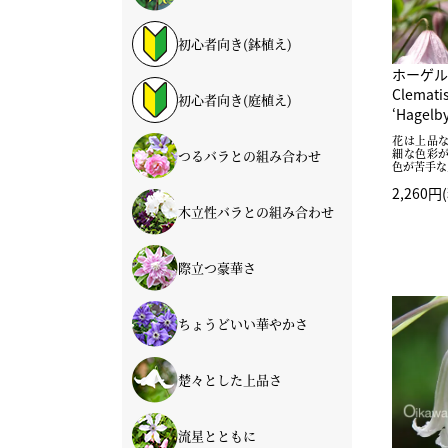
初心者向き(鉢植え)
ホーゲル
Clemat
初心者向き(庭植え)
‘Hagelby
花は上品
細な色彩
つるバラとの組み合わせ
色が苦手な
2,260円
木立性バラとの組み合わせ
際立つ豪華さ
ちょうどいい華やかさ
楚々とした上品さ
流星とともに