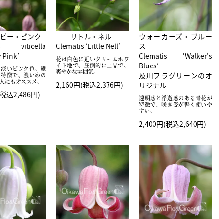
ビー・ピンク
リトル・ネル
ウォーカーズ・ブルー
is viticella
Clematis ‘Little Nell’
ス
 Pink’
Clematis ‘Walker's
花は白色に近いクリームホワ
Blues’
イト地で、圧倒的に上品で、
な淡いピンク色。繊
爽やかな雰囲気。
及川フラグリーンのオ
が特徴で、濃いめの
人にもオススメ。
2,160円(税込2,376円)
リジナル
(税込2,486円)
透明感と浮遊感のある青花が
特徴で、咲き姿が軽く使いや
すい。
2,400円(税込2,640円)