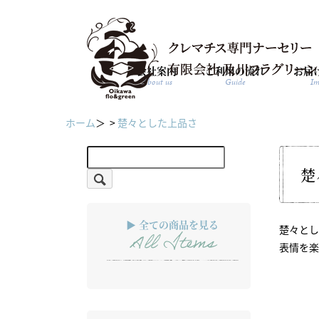
会社案内
ご利用の流れ
お届
About us
Guide
Im
ホーム
＞ >
楚々とした上品さ
楚
▶ 全ての商品を見る
楚々と
All Items
表情を楽