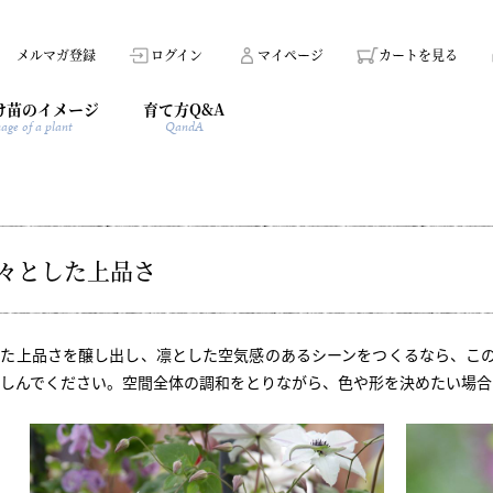
メルマガ登録
ログイン
マイページ
カートを見る
け苗のイメージ
育て方Q&A
age of a plant
QandA
々とした上品さ
した上品さを醸し出し、凛とした空気感のあるシーンをつくるなら、こ
しんでください。空間全体の調和をとりながら、色や形を決めたい場合