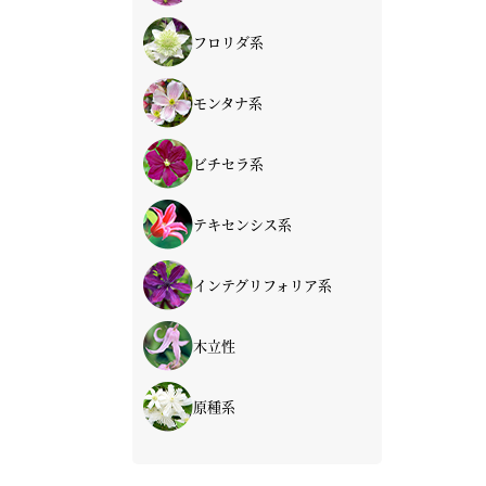
青・紫系
赤系
ピンク系
白系
フロリダ系
青・紫系
赤系
ピンク系
白系
モンタナ系
ピンク系
白系
ビチセラ系
青・紫系
赤系
ピンク系
白系
テキセンシス系
青・紫系
赤系
ピンク系
白系
インテグリフォリア系
青・紫系
赤系
ピンク系
白系
木立性
インテグリフォリア系
草ボタン類
フラミュラ系
原種系
タングチカ系（落葉）
センニンソウ類
落葉種
冬咲き（常緑）
希少種（常緑）
オセアニア系（常緑）