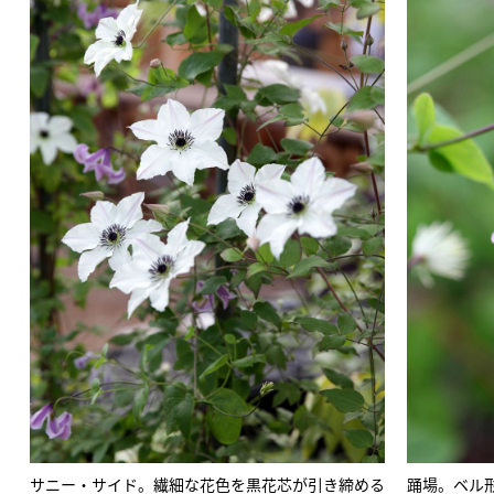
サニー・サイド。繊細な花色を黒花芯が引き締める
踊場。ベル