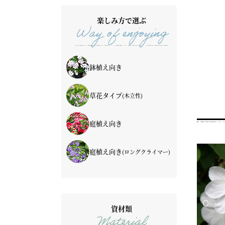
楽しみ方で選ぶ
Way of enjoying
鉢植え向き
草花タイプ
(木立性)
庭植え向き
庭植え向き
(ロングクライマー)
資材類
Material