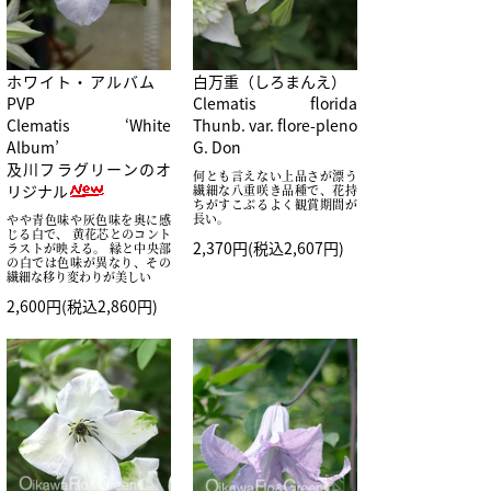
ホワイト・アルバム
白万重（しろまんえ）
PVP
Clematis florida
Clematis ‘White
Thunb. var. flore-pleno
Album’
G. Don
及川フラグリーンのオ
何とも言えない上品さが漂う
リジナル
繊細な八重咲き品種で、花持
ちがすこぶるよく観賞期間が
長い。
やや青色味や灰色味を奥に感
じる白で、 黄花芯とのコント
2,370円(税込2,607円)
ラストが映える。 縁と中央部
の白では色味が異なり、その
繊細な移り変わりが美しい
2,600円(税込2,860円)