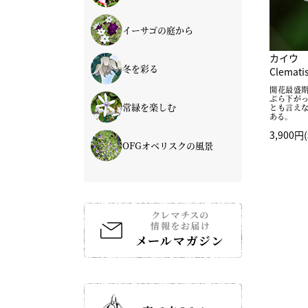
イーサゴの庭から
カイウ
冬を彩る
Clematis
開花最盛
ぶら下が
常緑を楽しむ
とも言え
ある。
3,900円
OFGオベリスクの風景