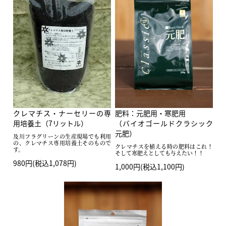
クレマチス・ナーセリーの専
肥料：元肥用・寒肥用
用培養土（7リットル）
（バイオゴールドクラシック
元肥）
及川フラグリーンの生産現場でも利用
の、クレマチス専用培養土そのもので
クレマチスを植える時の肥料はこれ！
す。
そして寒肥えとしても与えたい！！
980円(税込1,078円)
1,000円(税込1,100円)