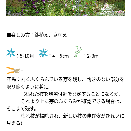
■楽しみ方：鉢植え、庭植え
：5-10月
：4－5cm
：2-3m
：
春先：丸くふくらんでいる芽を残し、動きのない部分を
取り除くように剪定
（枯れた枝を地際付近で剪定することになるが、
それより上に芽のふくらみが確認できる場合は、
そこまで残す。
枯れ枝が掃除され、新しい枝の伸び姿がきれいに
見える）