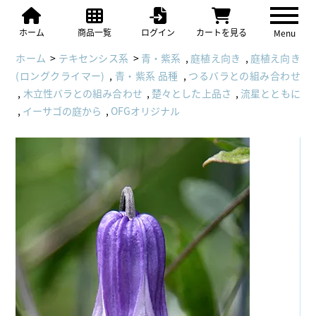
ホーム
商品一覧
ログイン
カートを見る
Menu
ホーム
>
テキセンシス系
>
青・紫系
,
庭植え向き
,
庭植え向き
(ロングクライマー)
,
青・紫系 品種
,
つるバラとの組み合わせ
,
木立性バラとの組み合わせ
,
楚々とした上品さ
,
流星とともに
,
イーサゴの庭から
,
OFGオリジナル