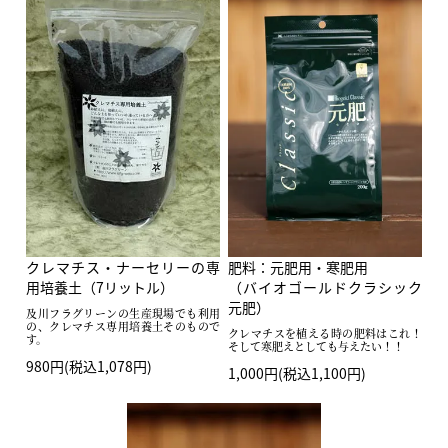
クレマチス・ナーセリーの専
肥料：元肥用・寒肥用
用培養土（7リットル）
（バイオゴールドクラシック
元肥）
及川フラグリーンの生産現場でも利用
の、クレマチス専用培養土そのもので
クレマチスを植える時の肥料はこれ！
す。
そして寒肥えとしても与えたい！！
980円(税込1,078円)
1,000円(税込1,100円)