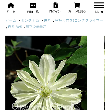
ホーム
商品一覧
ログイン
カートを見る
Menu
ホーム
>
モンタナ系
>
白系
,
庭植え向き(ロングクライマー)
,
白系 品種
,
際立つ豪華さ