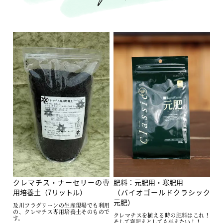
クレマチス・ナーセリーの専
肥料：元肥用・寒肥用
用培養土（7リットル）
（バイオゴールドクラシック
元肥）
及川フラグリーンの生産現場でも利用
の、クレマチス専用培養土そのもので
クレマチスを植える時の肥料はこれ！
す。
そして寒肥えとしても与えたい！！