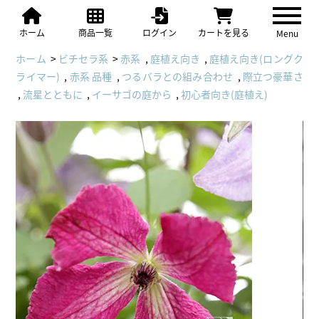
ホーム
商品一覧
ログイン
カートを見る
Menu
ホーム
>
ビチセラ系
>
赤系
,
庭植え向き
,
庭植え向き(ロングク
ライマー)
,
赤系 品種
,
つるバラとの組み合わせ
,
際立つ豪華さ
,
流星とともに
,
イーサゴの庭から
,
初心者向き(庭植え)