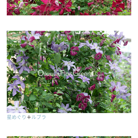
星めぐり
＋
ルブラ