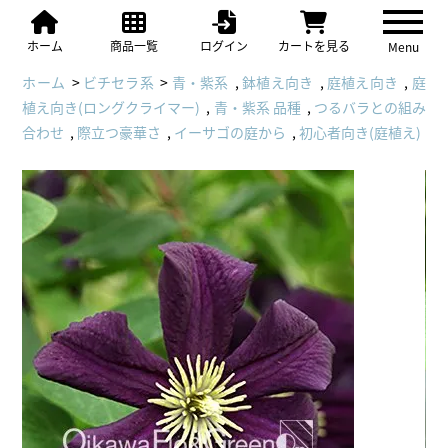
ホーム
商品一覧
ログイン
カートを見る
Menu
ホーム
>
ビチセラ系
>
青・紫系
,
鉢植え向き
,
庭植え向き
,
庭
植え向き(ロングクライマー)
,
青・紫系 品種
,
つるバラとの組み
合わせ
,
際立つ豪華さ
,
イーサゴの庭から
,
初心者向き(庭植え)