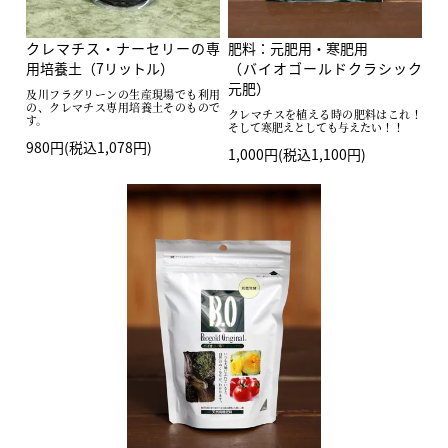
クレマチス・ナーセリーの専
肥料：元肥用・寒肥用
用培養土（7リットル）
（バイオゴールドクラシック
元肥）
及川フラグリーンの生産現場でも利用
の、クレマチス専用培養土そのもので
クレマチスを植える時の肥料はこれ！
す。
そして寒肥えとしても与えたい！！
980円(税込1,078円)
1,000円(税込1,100円)