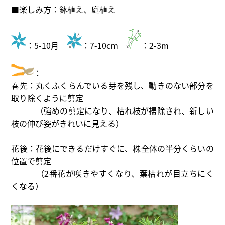
■楽しみ方：鉢植え、庭植え
：5-10月
：7-10cm
：2-3m
：
春先：丸くふくらんでいる芽を残し、動きのない部分を
取り除くように剪定
（強めの剪定になり、枯れ枝が掃除され、新しい
枝の伸び姿がきれいに見える）
花後：花後にできるだけすぐに、株全体の半分くらいの
位置で剪定
（2番花が咲きやすくなり、葉枯れが目立ちにく
くなる）